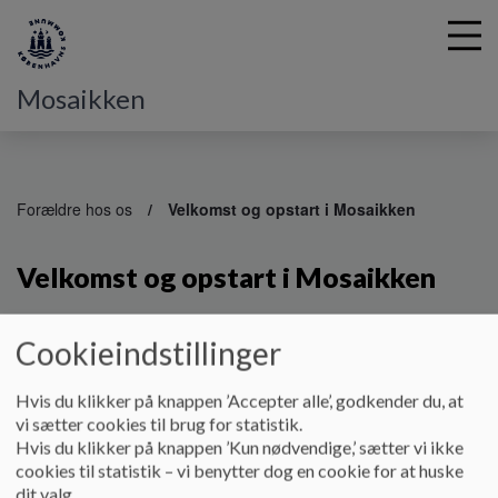
Mosaikken
G
å
Forældre hos os
Velkomst og opstart i Mosaikken
t
i
Velkomst og opstart i Mosaikken
l
h
o
v
Når du har modtaget tilbud om plads i Mosaikken i din e-
Cookieindstillinger
e
boks/din digitale indbakke, har du fem hverdage til at
d
besvare Pladsanvisningen på tilbuddet - dette kan kun foregå
Hvis du klikker på knappen ’Accepter alle’, godkender du, at
i
via Pladsanvisningen.
vi sætter cookies til brug for statistik.
n
Hvis du klikker på knappen ’Kun nødvendige,’ sætter vi ikke
Vi får en digital notifikation, når du har accepteret tilbuddet
d
cookies til statistik – vi benytter dog en cookie for at huske
og du vil herefter få et opkald fra stuens medarbejdere, hvor
h
dit valg.