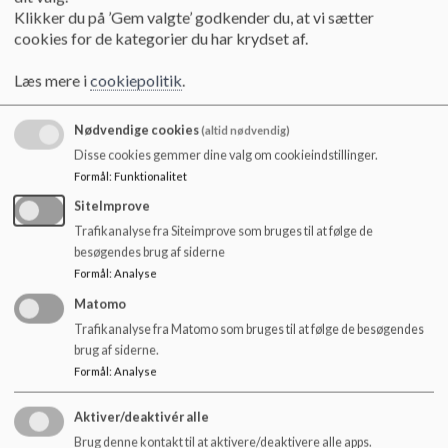
vi kontakter med henblik på at finde en dato og tidspunkt for
o
Klikker du på ’Gem valgte’ godkender du, at vi sætter
modtagelsessamtale.
l
cookies for de kategorier du har krydset af.
d
Under modtagelsessamtalen vil vi sammen planlægge jeres
e
Læs mere i
cookiepolitik
.
første tid i Mosaikken og i opstarten vil vi have den løbende
t
daglige dialog, hvor vi planlægger og justerer morgendagens
forløb, alt afhængig af hvordan dit barn har reageret på at
Nødvendige cookies
(altid nødvendig)
starte. Vi tager altid udgangspunkt i dit barns behov og er
Disse cookies gemmer dine valg om cookieindstillinger.
åbne og ærlige i vores dialog med dig.
Formål
:
Funktionalitet
SiteImprove
Cirka tre måneder efter dit barn er startet i Mosaikken har vi
et møde, hvor vi drøfter og evaluerer, hvordan modtagelsen
Trafikanalyse fra Siteimprove som bruges til at følge de
er gået.
besøgendes brug af siderne
Formål
:
Analyse
Ingen børn eller familie er ens, men - baseret på tidligere
Matomo
erfaringer fra andre arbejdspladser/institutioner, - vil vi
Trafikanalyse fra Matomo som bruges til at følge de besøgendes
anbefale dig at afsætte to uger til, at dit barn bliver vant til at
brug af siderne.
starte i et læringstilbud.
Formål
:
Analyse
Aktiver/deaktivér alle
Brug denne kontakt til at aktivere/deaktivere alle apps.