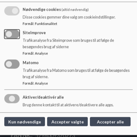
o
besked om at udfylde, hvornår I holder sommerferie. Vi har en
l
Nødvendige cookies
(altid nødvendig)
klar forventning om, at du som forælder ALTID besvarer de
d
ferieanmodninger der bliver sendt ud på Aula, - på denne
Disse cookies gemmer dine valg om cookieindstillinger.
e
måde kan vi undgå et ressourcespild ved at have for mange
Formål
:
Funktionalitet
t
medarbejdere på arbejde til at passe et mindre antal børn.
SiteImprove
Trafikanalyse fra Siteimprove som bruges til at følge de
Du vil måske også opleve, at stuens medarbejdere tager en
besøgendes brug af siderne
dialog med dig og opfordrer til, at I holder en fridag eller en
Formål
:
Analyse
forlænget weekend, hvis I har mulighed for det, og de
vurderer, at dit barn har brug for det.
Matomo
Trafikanalyse fra Matomo som bruges til at følge de besøgendes
brug af siderne.
Formål
:
Analyse
Mosaikken
Aktiver/deaktivér alle
Nørrebrogade 209C, 2. og 3. sal, 2200
Brug denne kontakt til at aktivere/deaktivere alle apps.
København N.
77633@kk.dk
Kun nødvendige
Accepter valgte
Accepter alle
8256 7600
EAN NR.
5798009370273