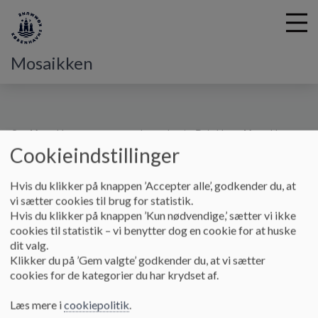
Mosaikken
G
å
Om Mosaikken og vores pædagogik
Politikker i Mosaikken
t
Cookieindstillinger
Ferie og fravær
i
l
Hvis du klikker på knappen ’Accepter alle’, godkender du, at
h
Ferie og fravær
vi sætter cookies til brug for statistik.
o
Hvis du klikker på knappen ’Kun nødvendige,’ sætter vi ikke
v
cookies til statistik – vi benytter dog en cookie for at huske
e
Alle har brug for ferie - også børn. Det er hårdt arbejde at gå i
dit valg.
d
et dagtilbud, og derfor er vores holdning, at børn bør holde
Klikker du på ’Gem valgte’ godkender du, at vi sætter
i
tre ugers sammenhængende ferie om sommeren, suppleret af
cookies for de kategorier du har krydset af.
n
kortere ferier og forlængede weekends over et år.
d
Læs mere i
cookiepolitik
.
h
I løbet af februar/marts måned vil du på Aula modtage en