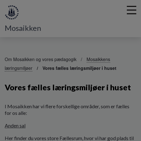
Mosaikken
G
å
Om Mosaikken og vores pædagogik
Mosaikkens
t
læringsmiljøer
Vores fælles læringsmiljøer i huset
i
l
h
Vores fælles læringsmiljøer i huset
o
v
e
I Mosaikken har vi flere forskellige områder, som er fælles
d
for os alle:
i
n
Anden sal
d
h
Her finder du vores store Fællesrum, hvor vi har god plads til