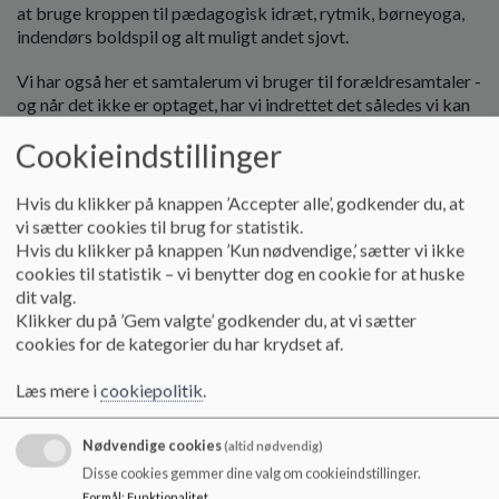
o
at bruge kroppen til pædagogisk idræt, rytmik, børneyoga,
l
indendørs boldspil og alt muligt andet sjovt.
d
e
Vi har også her et samtalerum vi bruger til forældresamtaler -
t
og når det ikke er optaget, har vi indrettet det således vi kan
bruge det til sprogstimulerende aktiviteter og spil, som
Cookieindstillinger
kræver lidt ro og fordybelse.
I forbindelse med den lange gang har vi nogle nicher, som vi
Hvis du klikker på knappen ’Accepter alle’, godkender du, at
løbende indretter og justerer og hvor vi leger på kryds og
vi sætter cookies til brug for statistik.
tværs af stuerne i vuggestuen.
Hvis du klikker på knappen ’Kun nødvendige,’ sætter vi ikke
cookies til statistik – vi benytter dog en cookie for at huske
Vi har indkøbt små motorcykler, som børnene må bruge på
dit valg.
den meget lange gang, som appellerer til fysisk udfoldelse.
Klikker du på ’Gem valgte’ godkender du, at vi sætter
cookies for de kategorier du har krydset af.
Tredje sal
Læs mere i
cookiepolitik
.
På denne etage har vi et hvile-/afslapningsrum, som er
indrettet til at børnene kan trække sig tilbage fra stuerne og
slappe af. Her kan de læse i bøger og de mindste børn i
Nødvendige cookies
(altid nødvendig)
børnehaven bruger rummet til at få en middagslur fra kl.
Disse cookies gemmer dine valg om cookieindstillinger.
13:00 og til de vågner. Rummet kan også bruges til
Formål
:
Funktionalitet