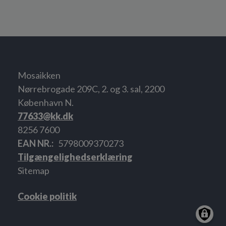
Mosaikken
Nørrebrogade 209C, 2. og 3. sal, 2200
København N.
77633@kk.dk
8256 7600
EAN NR.
5798009370273
Tilgængelighedserklæring
Sitemap
Cookie politik