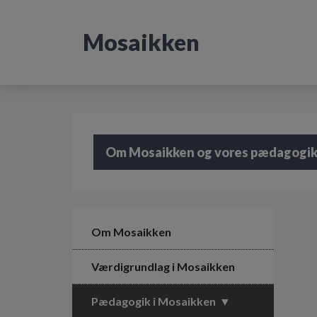
G
å
Mosaikken
t
i
l
h
o
v
e
d
Om Mosaikken og vores pædagogi
i
n
d
h
o
l
Om Mosaikken
d
e
Værdigrundlag i Mosaikken
t
Pædagogik i Mosaikken