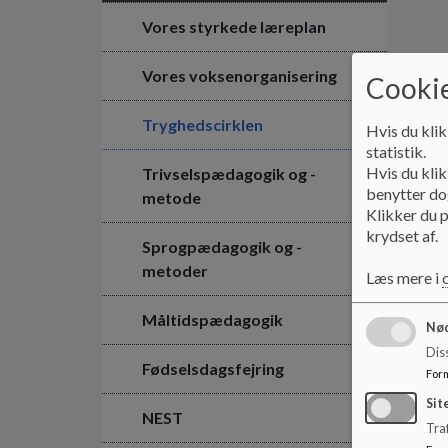
Vores styrkede læreplan
Vores voksenorganisering
Cookie
Tryghedscirklen
Hvis du klik
statistik.
Hvis du klik
Trivselspædagogik og -
benytter dog
metode
Klikker du p
krydset af.
Sprogpædagogik og -
metoder
Læs mere i
Måltidspædagogik
Nød
Dis
Fødselsdagsfejring
For
Sit
NEST
Traf