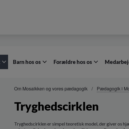
k
Barn hos os
Forældre hos os
Medarbejd
Om Mosaikken og vores pædagogik
Pædagogik i M
Tryghedscirklen
Tryghedscirklen er simpel teoretisk model, der giver os hjæ