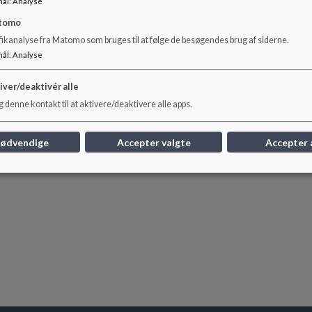
mål
:
Analyse
tomo
fikanalyse fra Matomo som bruges til at følge de besøgendes brug af siderne.
mål
:
Analyse
iver/deaktivér alle
 denne kontakt til at aktivere/deaktivere alle apps.
nødvendige
Accepter valgte
Accepter 