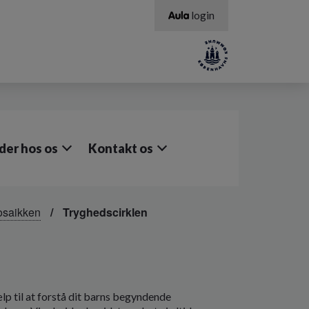
login
er hos os
Kontakt os
osaikken
Tryghedscirklen
lp til at forstå dit barns begyndende