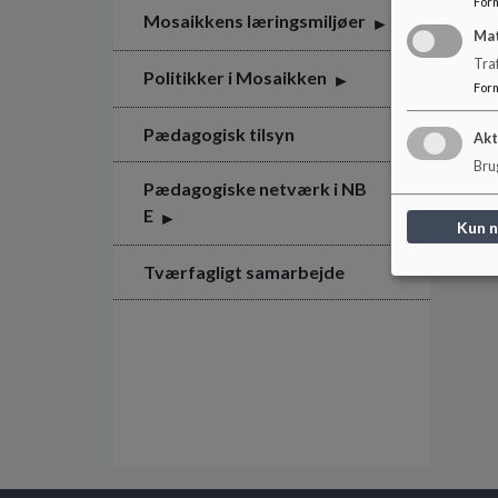
For
Mosaikkens læringsmiljøer
Ma
Tra
Politikker i Mosaikken
For
Pædagogisk tilsyn
Akt
Brug
Pædagogiske netværk i NB
E
Kun 
Tværfagligt samarbejde