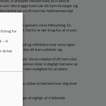
ksne. Vi arbejder bevidst med, at vi altid er
de som 'den trygge havn', når dit barn bevæger sig
blive tanket op, så dit barn har følelsesmæssigt
dvikle følelser gennem vores tilknytning. En
etydningsfuldt. Derfor er der brug for, at vi som
il brug for
k – vi
at se nærmere på og reflektere over vores egen
ning for, hvordan dit barn udvikler sig.
r du har
kal være på plads. Vores relation til dit barn skal
niseret. I Mosaikken deler vi dagligt børnene op
nene og vi giver dem mulighed for at danne
t vores arbejde, sådan at børnene hver dag laver
forberedt og lige så vigtigt, at vi løbende