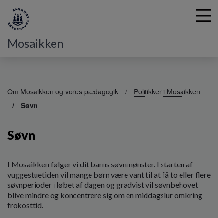
Mosaikken
G
å
Om Mosaikken og vores pædagogik
Politikker i Mosaikken
t
Søvn
i
l
h
Søvn
o
v
e
I Mosaikken følger vi dit barns søvnmønster. I starten af
d
vuggestuetiden vil mange børn være vant til at få to eller flere
i
søvnperioder i løbet af dagen og gradvist vil søvnbehovet
n
blive mindre og koncentrere sig om en middagslur omkring
d
frokosttid.
h