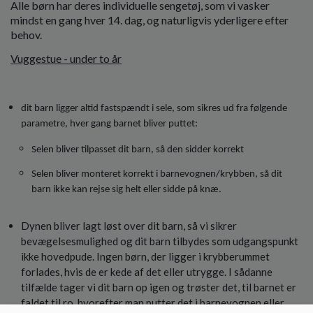
Alle børn har deres individuelle sengetøj, som vi vasker
o
mindst en gang hver 14. dag, og naturligvis yderligere efter
l
behov.
d
e
Vuggestue - under to år
t
dit barn ligger altid fastspændt i sele, som sikres ud fra følgende
parametre, hver gang barnet bliver puttet:
Selen bliver tilpasset dit barn, så den sidder korrekt
Selen bliver monteret korrekt i barnevognen/krybben, så dit
barn ikke kan rejse sig helt eller sidde på knæ.
Dynen bliver lagt løst over dit barn, så vi sikrer
bevægelsesmulighed og dit barn tilbydes som udgangspunkt
ikke hovedpude. Ingen børn, der ligger i krybberummet
forlades, hvis de er kede af det eller utrygge. I sådanne
tilfælde tager vi dit barn op igen og trøster det, til barnet er
faldet til ro, hvorefter man putter det i barnevognen eller