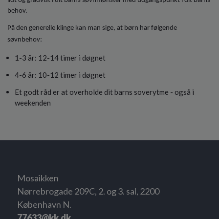
lidt og gradvist i dit barns søvnmønster med udgangspunkt i dit barns
behov.
På den generelle klinge kan man sige, at børn har følgende
søvnbehov:
1-3 år: 12-14 timer i døgnet
4-6 år: 10-12 timer i døgnet
Et godt råd er at overholde dit barns soverytme - også i
weekenden
Mosaikken
Nørrebrogade 209C, 2. og 3. sal, 2200
København N.
77633@kk.dk