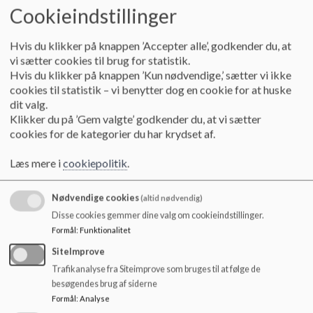
krybben igen. Vi sikrer os naturligvis, at dit barn er blevet
Cookieindstillinger
tilbudt en sut, bamse eller et andet objekt, hvis dit barn er
vant til det.
Hvis du klikker på knappen ’Accepter alle’, godkender du, at
vi sætter cookies til brug for statistik.
Vuggestue - over to år
Hvis du klikker på knappen ’Kun nødvendige,’ sætter vi ikke
cookies til statistik – vi benytter dog en cookie for at huske
Når dit barn fylder to år fastspænder vi ikke længere med
dit valg.
sele, men dit barn får sin egen madras og sover indendørs på
Klikker du på ’Gem valgte’ godkender du, at vi sætter
gulvet sammen med sine jævnaldrende.
cookies for de kategorier du har krydset af.
Der er altid en voksen til stede i rummet, der sikrer at alle
Læs mere i
cookiepolitik
.
børn er trygge og rolige, og at der er en god stemning,
eventuelt ved hjælp af afslappende musik. Dit barn får stadig
tilbudt sut, bamse eller en bog. Medarbejderen sørger
Nødvendige cookies
(altid nødvendig)
forinden putningen at lokalet er gennemluftet og svalt.
Disse cookies gemmer dine valg om cookieindstillinger.
Formål
:
Funktionalitet
Børnehave - over tre år
SiteImprove
Mange børn, der starter i børnehave har fortsat behov for en
Trafikanalyse fra Siteimprove som bruges til at følge de
middagslur. Børnene fra børnehaven sover fortsat i
besøgendes brug af siderne
krybberummene på anden sal.
Formål
:
Analyse
Tilsyn med sovende børn i barnevogn/krybbe