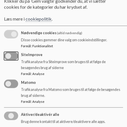
Klikker du på ’Gem valgte’ godkender du, at vi sætter
o
Tlf.: 2498 2248 / C53H@kk.dk
cookies for de kategorier du har krydset af.
l
d
Aula-alias: Svend Aage Mollerup Kobbernagel
Læs mere i
cookiepolitik
.
e
Klyngeleder
t
Nødvendige cookies
(altid nødvendig)
Christa Fleron Juncker
Disse cookies gemmer dine valg om cookieindstillinger.
Formål
:
Funktionalitet
Tlf.: 2476 9005 / AI3W@kk.dk
SiteImprove
Aula-alias: C J
Trafikanalyse fra Siteimprove som bruges til at følge de
besøgendes brug af siderne
Pædagogisk konsulent
Formål
:
Analyse
Stine Louise Mols Møller
Matomo
Trafikanalyse fra Matomo som bruges til at følge de besøgendes
Tlf.: 3055 0443/ VS4K@kk.dk
brug af siderne.
Formål
:
Analyse
Aula-alias: pædagogiske konsulenter har ikke adgang til Aula
Aktiver/deaktivér alle
Brug denne kontakt til at aktivere/deaktivere alle apps.