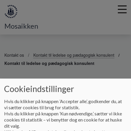
Mosaikken
G
å
Kontakt os
Kontakt til ledelse og pædagogisk konsulent
t
Kontakt til ledelse og pædagogisk konsulent
i
l
h
Kontakt til ledelse og pædagogisk
o
Cookieindstillinger
v
konsulent
e
Hvis du klikker på knappen ’Accepter alle’, godkender du, at
d
vi sætter cookies til brug for statistik.
i
Pædagogisk leder
Hvis du klikker på knappen ’Kun nødvendige,’ sætter vi ikke
n
cookies til statistik – vi benytter dog en cookie for at huske
d
Svend Kobbernagel
dit valg.
h