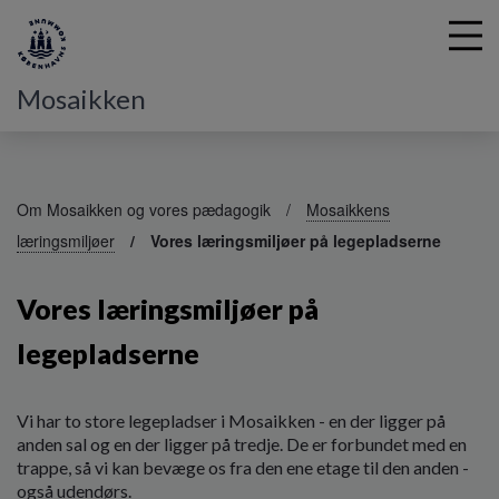
Mosaikken
G
å
Om Mosaikken og vores pædagogik
Mosaikkens
t
læringsmiljøer
Vores læringsmiljøer på legepladserne
i
l
h
Vores læringsmiljøer på
o
v
legepladserne
e
d
i
Vi har to store legepladser i Mosaikken - en der ligger på
n
anden sal og en der ligger på tredje. De er forbundet med en
d
trappe, så vi kan bevæge os fra den ene etage til den anden -
h
også udendørs.