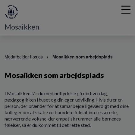
Mosaikken
G
å
Medarbejder hos os
Mosaikken som arbejdsplads
t
i
Mosaikken som arbejdsplads
l
h
o
v
I Mosaikken får du medindflydelse på din hverdag,
e
pædagogikken i huset og din egen udvikling. Hvis du er en
d
person, der brænder for at samarbejde ligeværdigt med dine
i
kolleger om at skabe en barndom fuld af interesserede,
n
nærværende voksne, der empatisk rummer alle børnenes
d
følelser, så er du kommet til det rette sted.
h