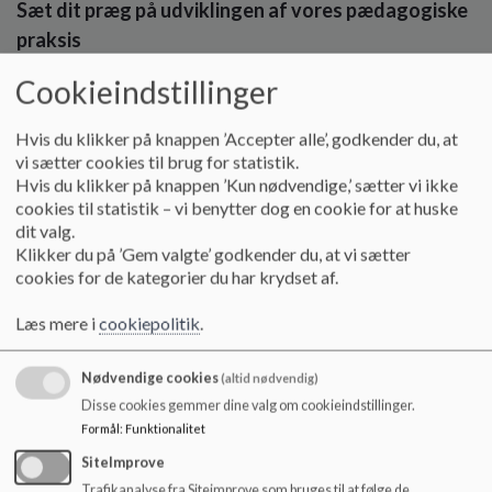
Sæt dit præg på udviklingen af vores pædagogiske
o
l
praksis
d
Som medarbejder i Mosaikken får du lov til at gå forrest i
e
Cookieindstillinger
udviklingen af den pædagogiske praksis i et læringstilbud
t
med store ambitioner for fremtiden. Som medarbejder hos
Hvis du klikker på knappen ’Accepter alle’, godkender du, at
os, oplever du både medinddragelse og medindflydelse. Vi
vi sætter cookies til brug for statistik.
tror nemlig på, at de bedste løsninger findes i fællesskab.
Hvis du klikker på knappen ’Kun nødvendige,’ sætter vi ikke
cookies til statistik – vi benytter dog en cookie for at huske
Vi er optagede af at skabe et fælles fagligt grundlag med
dit valg.
fokus på anerkendende relationer og tryghedscirklen. Vi er
Klikker du på ’Gem valgte’ godkender du, at vi sætter
ambitiøse på børnenes vegne og har arbejdet grundigt med
cookies for de kategorier du har krydset af.
vores organisering, så vi sikrer tid til fordybelse uden for
mange afbrydelser. Vi arbejder tematisk med den styrkede
Læs mere i
cookiepolitik
.
læreplan og deler os hver dag i mindre grupper for at lave
planlagte aktiviteter ud fra læreplanstemaerne.
Nødvendige cookies
(altid nødvendig)
Feedback og fællesskab
Disse cookies gemmer dine valg om cookieindstillinger.
Formål
:
Funktionalitet
Det er vigtigt for os, at alle børn oplever den samme kvalitet -
uanset hvilken stue, man går på. Vi tilbyder et godt
SiteImprove
arbejdsfællesskab med god stemning, hvor man hjælper og
Trafikanalyse fra Siteimprove som bruges til at følge de