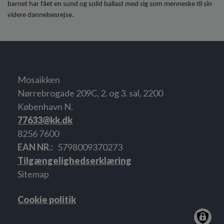
barnet har fået en sund og solid ballast med sig som menneske til sin
videre dannelsesrejse.
Mosaikken
Nørrebrogade 209C, 2. og 3. sal, 2200
København N.
77633@kk.dk
8256 7600
EAN NR.
5798009370273
Tilgængelighedserklæring
Sitemap
Cookie politik