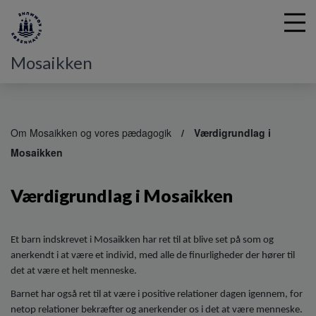
Mosaikken
G
å
Om Mosaikken og vores pædagogik
Værdigrundlag i
t
Mosaikken
i
l
h
Værdigrundlag i Mosaikken
o
v
e
Et barn indskrevet i Mosaikken har ret til at blive set på som og
d
anerkendt i at være et individ, med alle de finurligheder der hører til
i
det at være et helt menneske.
n
d
Barnet har også ret til at være i positive relationer dagen igennem, for
h
netop relationer bekræfter og anerkender os i det at være menneske.